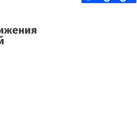
вижения
й